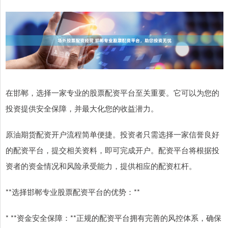
在邯郸，选择一家专业的股票配资平台至关重要。它可以为您的
投资提供安全保障，并最大化您的收益潜力。
原油期货配资开户流程简单便捷。投资者只需选择一家信誉良好
的配资平台，提交相关资料，即可完成开户。配资平台将根据投
资者的资金情况和风险承受能力，提供相应的配资杠杆。
**选择邯郸专业股票配资平台的优势：**
* **资金安全保障：**正规的配资平台拥有完善的风控体系，确保