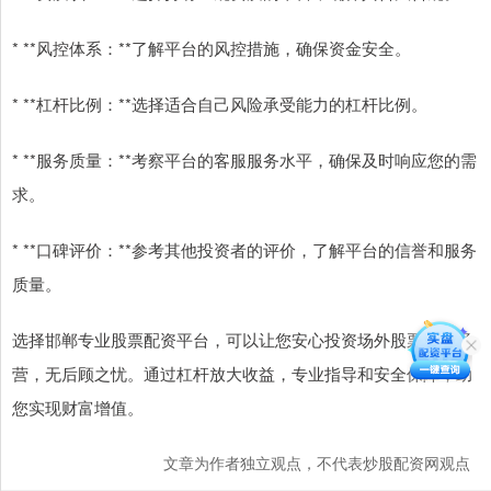
* **风控体系：**了解平台的风控措施，确保资金安全。
* **杠杆比例：**选择适合自己风险承受能力的杠杆比例。
* **服务质量：**考察平台的客服服务水平，确保及时响应您的需
求。
* **口碑评价：**参考其他投资者的评价，了解平台的信誉和服务
质量。
选择邯郸专业股票配资平台，可以让您安心投资场外股票配资经
营，无后顾之忧。通过杠杆放大收益，专业指导和安全保障，助
您实现财富增值。
文章为作者独立观点，不代表炒股配资网观点