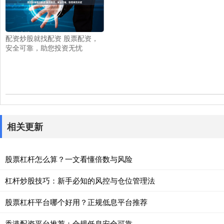
配资炒股就找配资 股票配资，
安全可靠，助您投资无忧
相关更新
股票杠杆怎么算？一文看懂倍数与风险
杠杆炒股技巧：新手必知的风控与仓位管理法
股票杠杆平台哪个好用？正规低息平台推荐
香港配资平台推荐：合规低息安全可靠