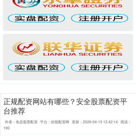
正规配资网站有哪些？安全股票配资平
台推荐
作者：免息股票配资
平台：炒股配资网
更新：2026-04-13 12:42:14
阅读：
190