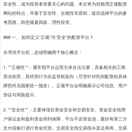
安全性，成为投资者首要关心的问题。本文将为您梳理正规配资
网站的特点，并基于安全性、合规性等原则，提供选择平台的参
考思路，助您规避风险，理性投资。
### 一、 如何定义“正规”与“安全”的配资平台？
在寻找平台前，必须明确两个核心概念：
1. **正规性**：通常指平台运营主体合法注册，具备相关的工商
营业执照，其经营行为在监管框架内（尽管针对民间配资的具体
牌照尚无国家统一颁发）。正规平台会明确展示公司信息、用户
协议与风险提示。
2. **安全性**：主要体现在资金安全和交易安全。资金安全指用
户保证金和盈利资金得到保障，平台不设资金池，最好有第三方
支付或银行进行资金托管。交易安全指交易指令直达券商，交易