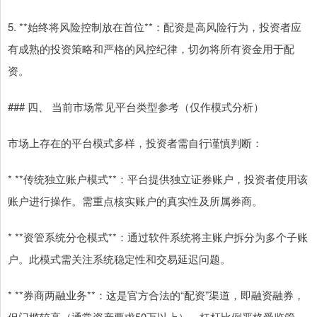
5. **始终将风险控制放在首位**：配资是高风险行为，投资者应
有成熟的投资策略和严格的风控纪律，切勿将所有资金用于配
资。
### 四、 当前市场常见平台类型参考（仅作模式分析）
市场上存在的平台模式多样，投资者需自行谨慎判断：
* **传统独立账户模式**：平台提供独立证券账户，投资者使用该
账户进行操作。需重点核实账户的真实性及所属券商。
* **资管系统分仓模式**：通过软件系统将主账户拆分为多个子账
户。此模式需关注系统稳定性和交易延迟问题。
* **券商两融业务**：这是官方合法的“配资”渠道，即融资融券，
但门槛较高（通常资产要求50万以上），杠杆比例严格受监管。