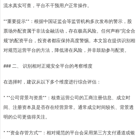
流水真实可查，平台不干预用户正常操作。
**重要提示**：根据中国证监会等监管机构多次发布的警示，股
票场外配资属于非法金融活动，存在极高风险。任何声称“完全合
规”的配资平台，投资者都应保持高度警惕。本文旨在提供识别相
对规范运营平台的方法，降低潜在风险，并非鼓励参与配资。
### 二、 识别相对正规安全平台的考察维度
在选择时，建议从以下多个维度进行综合评估：
* **公司背景与资质**：核查运营公司的工商注册信息、成立时
间、注册资本及是否存在经营异常。通常成立时间较长、背景透
明的公司更值得关注。
* **资金存管方式**：相对规范的平台会采用第三方支付通道或银