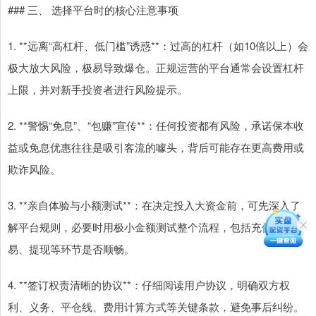
### 三、 选择平台时的核心注意事项
1. **远离“高杠杆、低门槛”诱惑**：过高的杠杆（如10倍以上）会
极大放大风险，极易导致爆仓。正规运营的平台通常会设置杠杆
上限，并对新手投资者进行风险提示。
2. **警惕“免息”、“包赚”宣传**：任何投资都有风险，承诺保本收
益或免息优惠往往是吸引客流的噱头，背后可能存在更高费用或
欺诈风险。
3. **亲自体验与小额测试**：在决定投入大资金前，可先深入了
解平台规则，必要时用极小金额测试整个流程，包括充值、交
易、提现等环节是否顺畅。
4. **签订权责清晰的协议**：仔细阅读用户协议，明确双方权
利、义务、平仓线、费用计算方式等关键条款，避免事后纠纷。