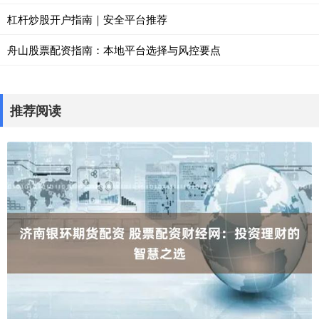
杠杆炒股开户指南｜安全平台推荐
舟山股票配资指南：本地平台选择与风控要点
推荐阅读