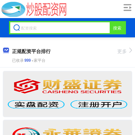
搜索
正规配资平台排行
更多
已收录
999
+家平台