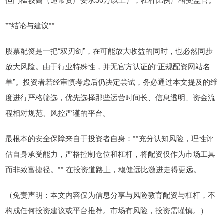
**结论与建议**
股票配资是一把“双刃剑”，在可能放大收益的同时，也必然同步
放大风险。由于行业特殊性，并无官方认证的“正规配资网站名
单”。投资者若经审慎考虑后仍决定尝试，务必通过本文提及的维
度进行严格筛选，优先选择那些运营时间长、信息透明、资金流
程相对规范、风控严谨的平台。
最根本的安全保障来自于投资者自身：**充分认知风险，理性评
估自身承受能力，严格控制仓位和杠杆，将配资仅作为市场工具
而非致富捷径。** 在投资道路上，稳健远比激进走得更远。
（免责声明：本文内容仅为信息分享与风险教育配资与杠杆，不
构成任何投资建议或平台推荐。市场有风险，投资需谨慎。）