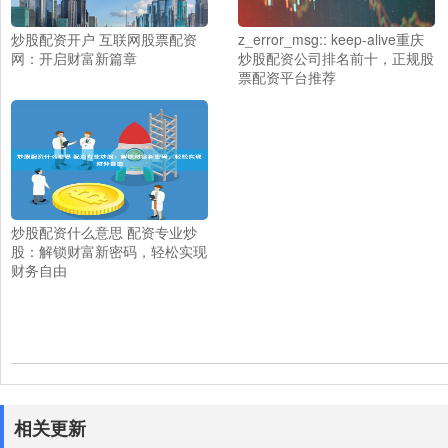
炒股配资开户 互联网股票配资
z_error_msg:: keep-alive重庆
网：开启财富新篇章
炒股配资公司排名前十，正规股
票配资平台推荐
炒股配资什么意思 配资专业炒
股：解锁财富新密码，轻松实现
财务自由
相关更新