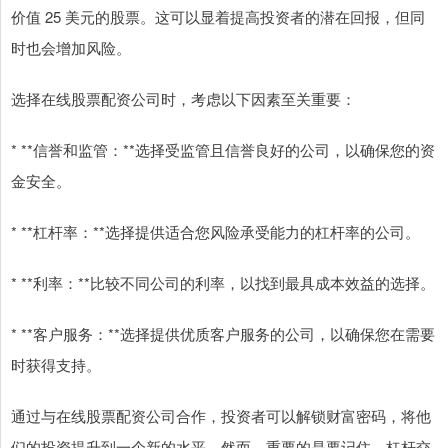
价值 25 美元的股票。这可以显着提高投资者的潜在回报，但同
时也会增加风险。
选择在线股票配资公司时，考虑以下因素至关重要：
* **信誉和监管：**选择受监管且信誉良好的公司，以确保您的资
金安全。
* **杠杆率：**选择提供适合您风险承受能力的杠杆率的公司。
* **利率：**比较不同公司的利率，以找到最具成本效益的选择。
* **客户服务：**选择提供优质客户服务的公司，以确保您在需要
时获得支持。
通过与在线股票配资公司合作，投资者可以解锁财富密码，将他
们的投资提升到一个新的水平。然而，重要的是要记住，杠杆交