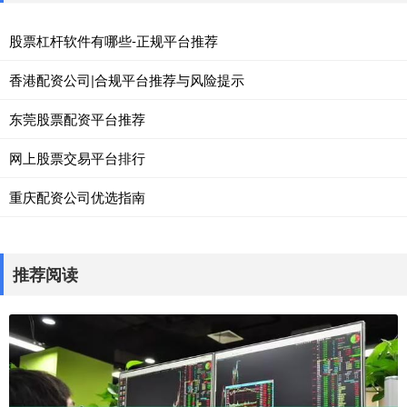
股票杠杆软件有哪些-正规平台推荐
香港配资公司|合规平台推荐与风险提示
东莞股票配资平台推荐
网上股票交易平台排行
重庆配资公司优选指南
推荐阅读