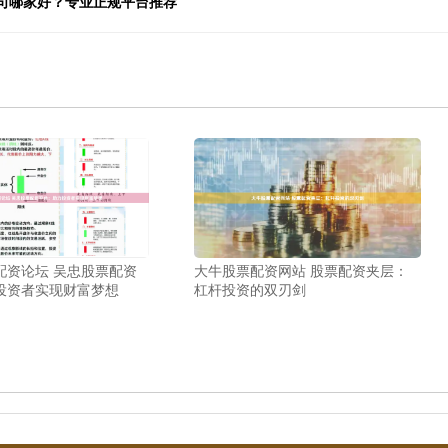
股票配资公司哪家好？专业正规平台推荐
配资论坛 吴忠股票配资
大牛股票配资网站 股票配资夹层：
投资者实现财富梦想
杠杆投资的双刃剑