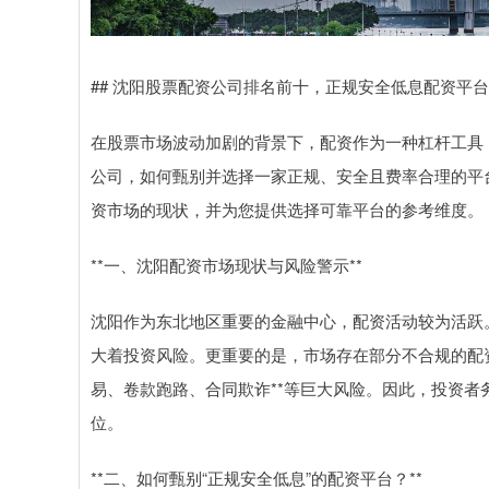
## 沈阳股票配资公司排名前十，正规安全低息配资平
在股票市场波动加剧的背景下，配资作为一种杠杆工具
公司，如何甄别并选择一家正规、安全且费率合理的平
资市场的现状，并为您提供选择可靠平台的参考维度。
**一、沈阳配资市场现状与风险警示**
沈阳作为东北地区重要的金融中心，配资活动较为活跃
大着投资风险。更重要的是，市场存在部分不合规的配资
易、卷款跑路、合同欺诈**等巨大风险。因此，投资者
位。
**二、如何甄别“正规安全低息”的配资平台？**