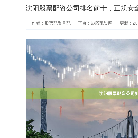
沈阳股票配资公司排名前十，正规安
作者：股票配资月配
平台：炒股配资网
更新：2026