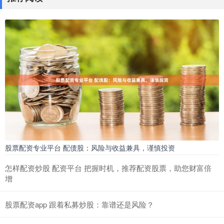
股票配资专业平台 配债股：风险与收益兼具，谨慎投资
怎样配资炒股 配资平台 把握时机，推荐配资股票，助您财富倍
增
股票配资app 跟着私募炒股：靠谱还是风险？