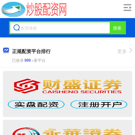
搜索
正规配资平台排行
更多
已收录
999
+家平台