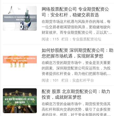
票配....
网络股票配资公司 专业期货配资公
司：安全杠杆，稳健交易首选
在期货市场这片机遇与风险并存的海域，每
一位交易者都渴望借助风浪，更稳健地驶向
财富彼岸。而专业期货配资公司，正以其“安
全杠杆”的核心优势，成为越来越多理性交易
阅读：
115
栏目：
专业股票配资论坛
者实....
如何炒股配资 深圳期货配资公司：助
您把握市场机遇，实现财富梦想
在瞬息万变的期货市场中，资金是至关重要
的因素。深圳期货配资公司应运而生，为投
资者提供杠杆资金，助力他们把握市场机遇
如何炒股配资，实现财富梦想。 此外，安阳
阅读：
101
栏目：
实盘杠杆平台
股票配....
配资 股票 北京期货配资公司：助力
投资，成就财富梦想
在瞬息万变的金融市场中，期货投资凭借其
高杠杆和双向交易的优势，吸引了众多投资
者的目光。然而，对于资金有限的投资者来