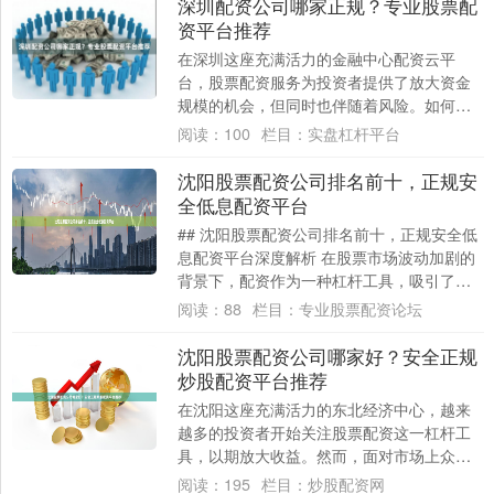
深圳配资公司哪家正规？专业股票配
资平台推荐
在深圳这座充满活力的金融中心配资云平
台，股票配资服务为投资者提供了放大资金
规模的机会，但同时也伴随着风险。如何在
众多配资公司中识别正规平台，成为投资者
阅读：
100
栏目：
实盘杠杆平台
首要关注的....
沈阳股票配资公司排名前十，正规安
全低息配资平台
## 沈阳股票配资公司排名前十，正规安全低
息配资平台深度解析 在股票市场波动加剧的
背景下，配资作为一种杠杆工具，吸引了众
多沈阳投资者的目光。然而，面对市场上琳
阅读：
88
栏目：
专业股票配资论坛
琅....
沈阳股票配资公司哪家好？安全正规
炒股配资平台推荐
在沈阳这座充满活力的东北经济中心，越来
越多的投资者开始关注股票配资这一杠杆工
具，以期放大收益。然而，面对市场上众多
的配资公司，许多投资者不禁困惑：**沈阳股
阅读：
195
栏目：
炒股配资网