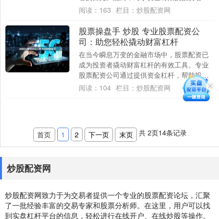
说，期货配资无疑是一剂强心剂。 1. **选
阅读：
163
栏目：
炒股配资网
择....
股票操盘手 炒股 专业股票配资公
司：助您轻松撬动财富杠杆
在当今瞬息万变的金融市场中，股票配资已
成为投资者撬动财富杠杆的有效工具。专业
股票配资公司通过提供资金杠杆，帮助投资
者放大投资收益，实现财富增值。 配资会放
阅读：
104
栏目：
炒股配资网
大收益....
共
2
页
14
条记录
首页
1
2
下一页
末页
炒股配资网
炒股配资网致力于为交易者提供一个专业的股票配资论坛，汇聚
了一批经验丰富的交易专家和股票分析师。在这里，用户可以找
到实盘杠杆平台的信息，轻松进行在线开户、在线炒股等操作。