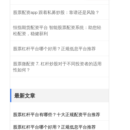
股票配资app 跟着私募炒股：靠谱还是风险？
恒指期货配资平台 智能股票配资系统：助您轻
松配资，稳健获利
股票杠杆平台哪个好用？正规低息平台推荐
股票微配资 7. 杠杆炒股对于不同投资者的适用
性如何？
最新文章
股票杠杆平台有哪些？十大正规配资平台推荐
股票杠杆平台哪个好用？正规低息平台推荐