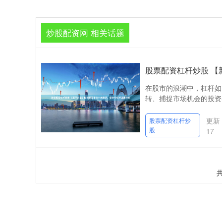
炒股配资网 相关话题
股票配资杠杆炒股 
在股市的浪潮中，杠杆如
转、捕捉市场机会的投资
更新：
股票配资杠杆炒
股
17
共