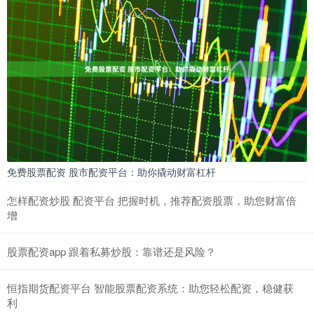
免费股票配资 股市配资平台：助你撬动财富杠杆
怎样配资炒股 配资平台 把握时机，推荐配资股票，助您财富倍
增
股票配资app 跟着私募炒股：靠谱还是风险？
恒指期货配资平台 智能股票配资系统：助您轻松配资，稳健获
利