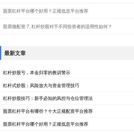
股票杠杆平台哪个好用？正规低息平台推荐
股票微配资 7. 杠杆炒股对于不同投资者的适用性如何？
最新文章
杠杆炒股亏，本金归零的教训警示
杠杆式炒股：风险放大与资金管理技巧
杠杆炒股技巧：新手必知的风控与仓位管理法
股票杠杆平台有哪些？十大正规配资平台推荐
股票杠杆平台哪个好用？正规低息平台推荐