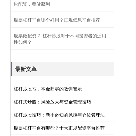
松配资，稳健获利
股票杠杆平台哪个好用？正规低息平台推荐
股票微配资 7. 杠杆炒股对于不同投资者的适用
性如何？
最新文章
杠杆炒股亏，本金归零的教训警示
杠杆式炒股：风险放大与资金管理技巧
杠杆炒股技巧：新手必知的风控与仓位管理法
股票杠杆平台有哪些？十大正规配资平台推荐